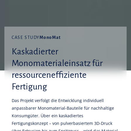
CASE STUDY
MonoMat
Kaskadierter
Monomaterialeinsatz für
ressourceneffiziente
Fertigung
Das Projekt verfolgt die Entwicklung individuell
anpassbarer Monomaterial-Bauteile für nachhaltige
Konsumgüter. Über ein kaskadiertes
Fertigungskonzept – von pulverbasiertem 3D-Druck
über Extrusion bis zum Spritzguss – wird das Material