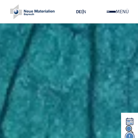
MENÜ
DE
EN
!