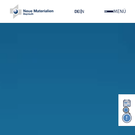
MENÜ
DE
EN
!