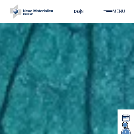
MENÜ
DE
EN
!