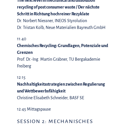
The next level in mechanical and dissolution
recycling of post consumer waste / Der nächste
Schritt in Richtung hochreiner Rezyklate
Dr. Norbert Niessner, INEOS Styrolution
Dr. Tristan Kolb, Neue Materialien Bayreuth GmbH
11:40
Chemisches Recycling: Grundlagen, Potenziale und
Grenzen
Prof. Dr.-Ing. Martin Gräbner, TU Bergakademie
Freiberg
12:15
Nachhaltigkeitsstrategien zwischen Regulierung
und Wettbewerbsfähigkeit
Christine Elisabeth Schneider, BASF SE
12:45 Mittagspause
SESSION 2: MECHANISCHES